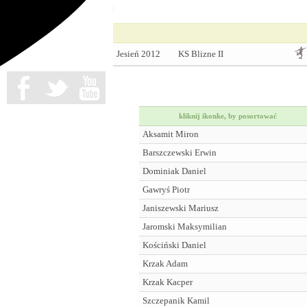
Jesień 2012
KS Blizne II
kliknij ikonke, by posortować
Aksamit Miron
Barszczewski Erwin
Dominiak Daniel
Gawryś Piotr
Janiszewski Mariusz
Jaromski Maksymilian
Kościński Daniel
Krzak Adam
Krzak Kacper
Szczepanik Kamil