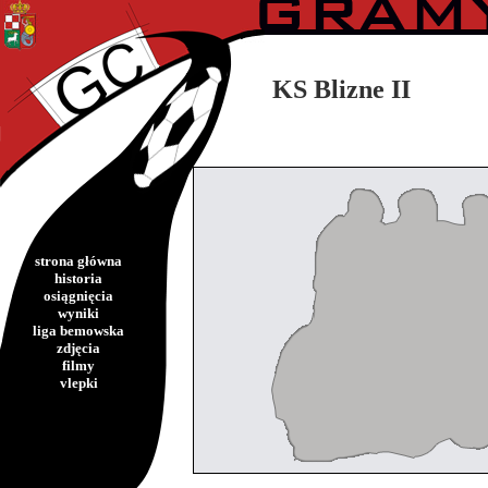
KS Blizne II
strona główna
historia
osiągnięcia
wyniki
liga bemowska
zdjęcia
filmy
vlepki