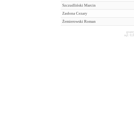
Szczudliński Marcin
Zasłona Cezary
Żemierowski Roman
gram
sql: 0,